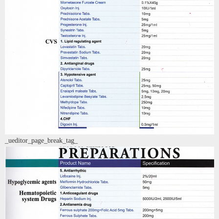
_ueditor_page_break_tag_