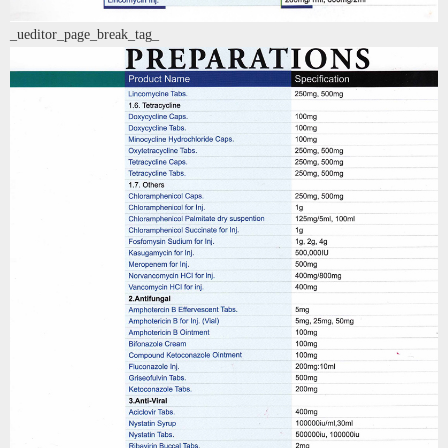
_ueditor_page_break_tag_