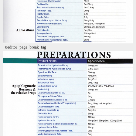
_ueditor_page_break_tag_