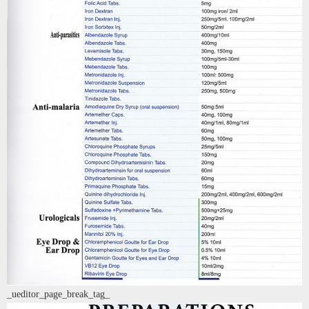
_ueditor_page_break_tag_