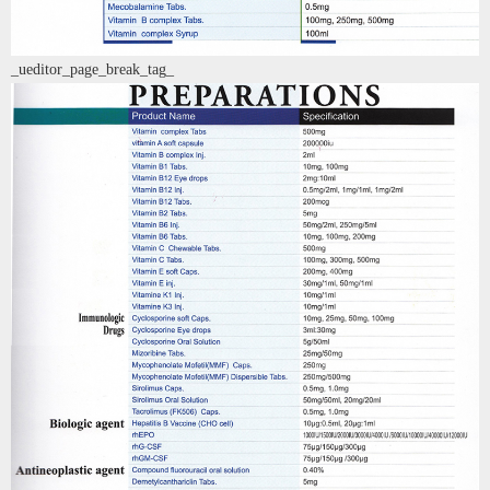
_ueditor_page_break_tag_