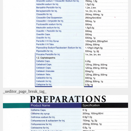
_ueditor_page_break_tag_