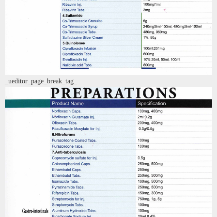
_ueditor_page_break_tag_