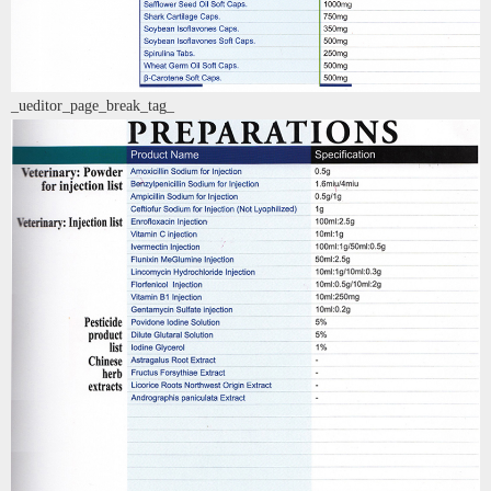
_ueditor_page_break_tag_