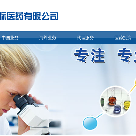
中国业务
海外业务
代理服务
医药投资
国内药品信息
医药制剂信息
进口代理
国内医药投
产品目录
原料药信息
出口代理
国外医药投
医院信息
产品目录
终端信息
技术装备
商业信息
研发实力
代理出口
海外注册