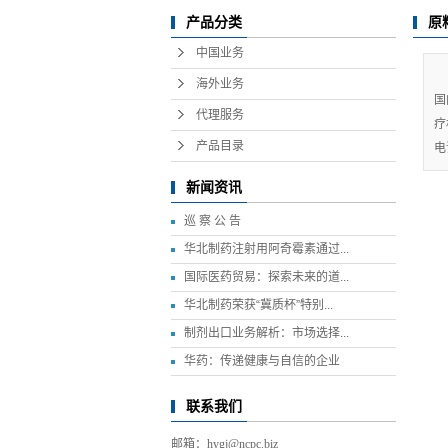
员工招聘
产品分类
原
中国业务
社会责任
海外业务
质量管理
国
代理服务
疗
大事记
产品目录
电
营业执照
新闻资讯
巡 察 公 告
华北制药注射用阿奇霉素通过...
国际医药贸易：探索未来的道...
华北制药荣获“冀质杯”特别...
制剂出口业务解析：市场选择...
华药：传递健康与自信的企业
联系我们
邮箱：hygj@ncpc.biz