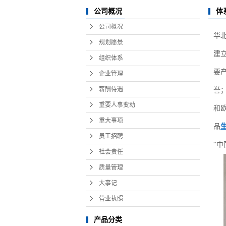
员工招聘
公司概况
体
公司概况
社会责任
华
规划愿景
质量管理
建
组织体系
大事记
要
企业管理
薪酬待遇
誉；
营业执照
重要人事变动
和
重大事项
品
员工招聘
“
社会责任
质量管理
大事记
营业执照
产品分类