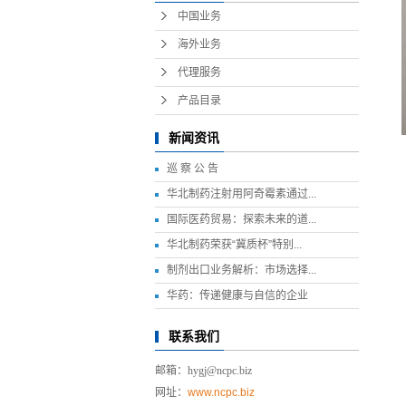
中国业务
海外业务
代理服务
产品目录
新闻资讯
巡 察 公 告
华北制药注射用阿奇霉素通过...
国际医药贸易：探索未来的道...
华北制药荣获“冀质杯”特别...
制剂出口业务解析：市场选择...
华药：传递健康与自信的企业
联系我们
邮箱：hygj@ncpc.biz
网址：
www.ncpc.biz