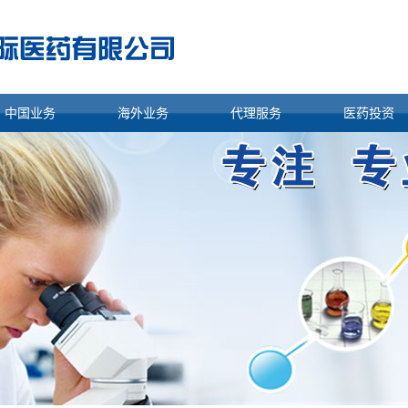
中国业务
海外业务
代理服务
医药投资
国内药品信息
医药制剂信息
进口代理
国内医药投
产品目录
原料药信息
出口代理
国外医药投
医院信息
产品目录
终端信息
技术装备
商业信息
研发实力
代理出口
海外注册